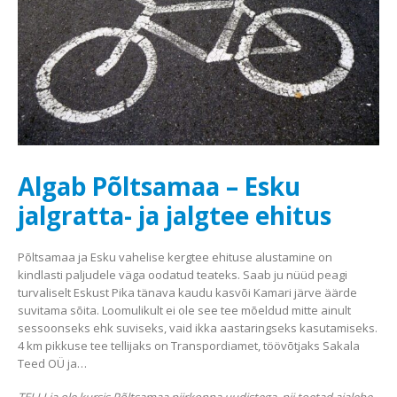
Algab Põltsamaa – Esku
jalgratta- ja jalgtee ehitus
Põltsamaa ja Esku vahelise kergtee ehituse alustamine on
kindlasti paljudele väga oodatud teateks. Saab ju nüüd peagi
turvaliselt Eskust Pika tänava kaudu kasvõi Kamari järve äärde
suvitama sõita. Loomulikult ei ole see tee mõeldud mitte ainult
sessoonseks ehk suviseks, vaid ikka aastaringseks kasutamiseks.
4 km pikkuse tee tellijaks on Transpordiamet, töövõtjaks Sakala
Teed OÜ ja…