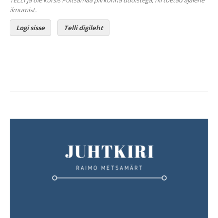
TELLI ja ole kursis Põltsamaa piirkonna uudistega, nii toetad ajalehe
ilmumist.
Logi sisse
Telli digileht