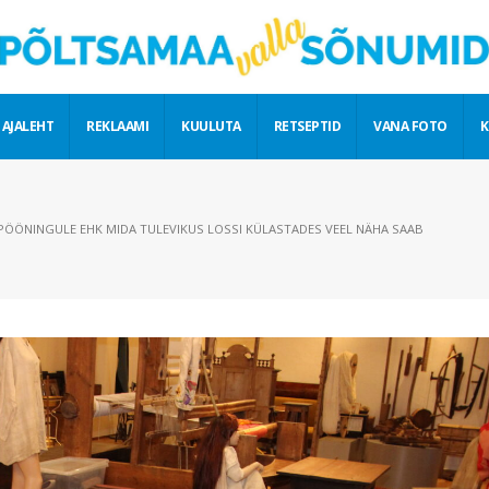
 AJALEHT
REKLAAMI
KUULUTA
RETSEPTID
VANA FOTO
K
 PÖÖNINGULE EHK MIDA TULEVIKUS LOSSI KÜLASTADES VEEL NÄHA SAAB