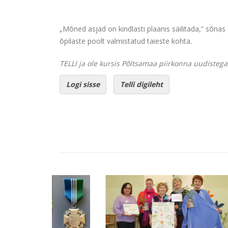
„Mõned asjad on kindlasti plaanis säilitada,“ sõnas
õpilaste poolt valmistatud taieste kohta.
TELLI ja ole kursis Põltsamaa piirkonna uudistega,
Logi sisse
Telli digileht