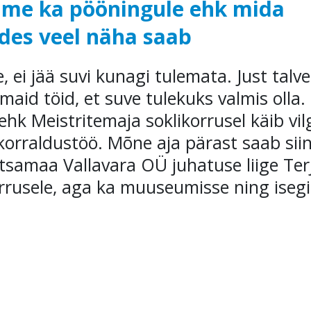
ikame ka pööningule ehk mida
ades veel näha saab
ei jää suvi kunagi tulemata. Just talve
aid töid, et suve tulekuks valmis olla.
ehk Meistritemaja soklikorrusel käib vil
orraldustöö. Mõne aja pärast saab siin
tsamaa Vallavara OÜ juhatuse liige Ter
korrusele, aga ka muuseumisse ning isegi