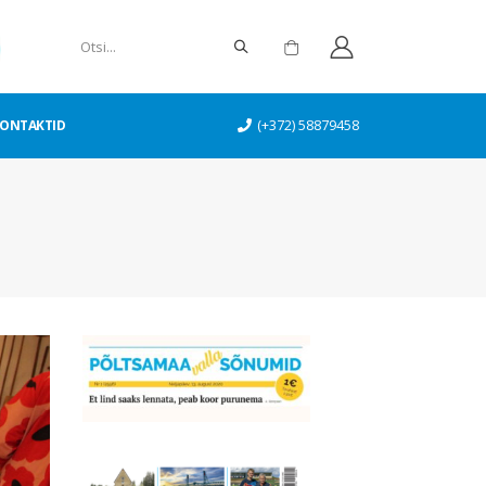
ONTAKTID
(+372) 58879458