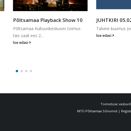
amaa Playback Show 10
JUHTKIRI 05.02.2026
maa Kultuurikeskuses toimus
Talvine kuumus (veel …)
li ees 2...
loe edasi
si
Toimetuse vastuvõt
MTÜ Põltsamaa Sõnumid | Registri