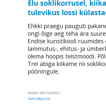
Elu soklikorrusel, ki
tulevikus lossi külast
Ehkki praegu paugub pakane, 
ongi õige aeg teha ära suurem
Endise kunstikooli ruumides 
lammutus-, ehitus- ja ümberk
olema hoopis teistmoodi. Põl
Trei abiga kiikame nii sokli
pööningule.
RAIMO METSAMÄRT
Raimo@pvs.ee