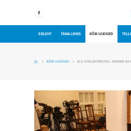
ESILEHT
TÄNA LEHES
KÕIK UUDISED
TELLI
KÕIK UUDISED
ELU SOKLIKORRUSEL, KIIKAME KA