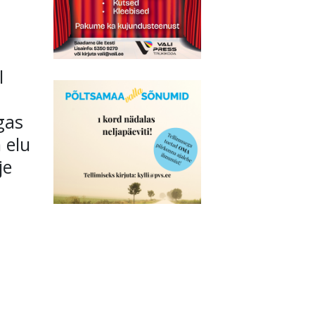
l
gas
 elu
je