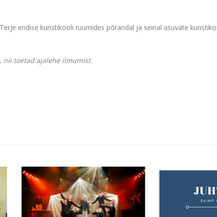
 Terje endise kunstikooli ruumides põrandal ja seinal asuvate kunstiko
 nii toetad ajalehe ilmumist.