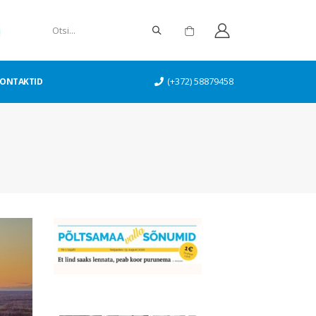
ONTAKTID
(+372) 58879458