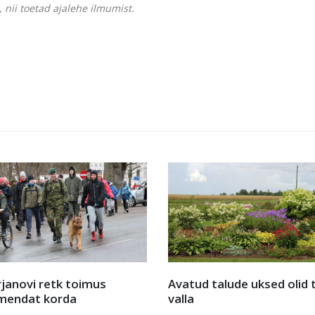
 nii toetad ajalehe ilmumist.
d talude uksed olid taas
Milline on valla finantster
praegu?