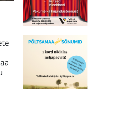
ete
maa
u