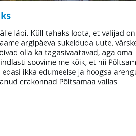
uks
lle läbi. Küll tahaks loota, et valijad on
saame argipäeva sukelduda uute, värsk
õivad olla ka tagasivaatavad, aga oma
Kindlasti soovime me kõik, et nii Põltsa
uks edasi ikka edumeelse ja hoogsa areng
aanud erakonnad Põltsamaa vallas