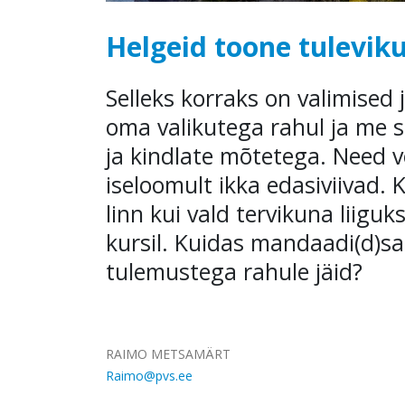
Helgeid toone tulevik
Selleks korraks on valimised jä
oma valikutega rahul ja me 
ja kindlate mõtetega. Need v
iseloomult ikka edasiviivad. 
linn kui vald tervikuna liig
kursil. Kuidas mandaadi(d)s
tulemustega rahule jäid?
RAIMO METSAMÄRT
Raimo@pvs.ee