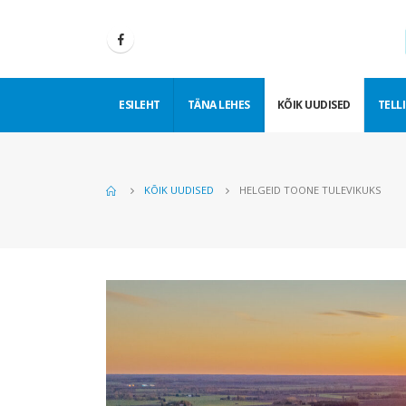
ESILEHT
TÄNA LEHES
KÕIK UUDISED
TELLI
KÕIK UUDISED
HELGEID TOONE TULEVIKUKS