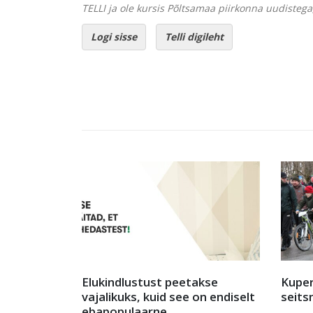
TELLI ja ole kursis Põltsamaa piirkonna uudistega,
Logi sisse
Telli digileht
akse
Kuperjanovi retk toimus
Avatu
on endiselt
seitsmendat korda
valla