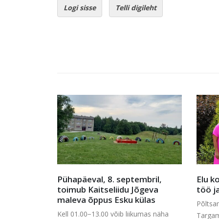
Logi sisse
Telli digileht
eptembril,
Elu koos ilusa aiaga ehk kuidas
J
du Jõgeva
töö ja rõõm käsikäes käivad
Tö
ku külas
Põltsamaa elanike Uno ja Marge
lõ
b liikumas näha
Targama jaoks näita...
lo