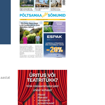
 aastat
e