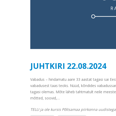
JUHTKIRI 22.08.2024
Vabadus – hindamatu aare 33 aastat tagasi sai Eestis
vabadusest taas teoks. Nüüd, kõndides vabadussamb
tagasi olemas. Mõte läheb tahtmatult neile meestele
mõtted, soovid,…
TELLI ja ole kursis Põltsamaa piirkonna uudistega,