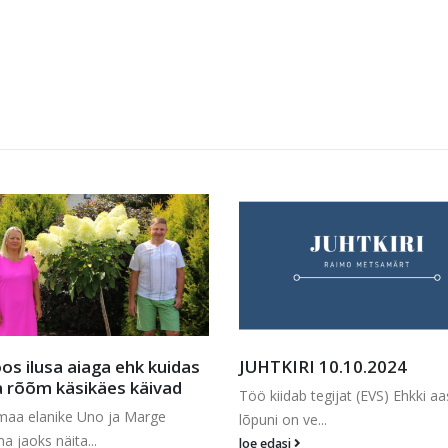
UHTKIRI 10.10.2024
Kuningamäel peeti s
ö kiidab tegijat (EVS) Ehkki aasta
Kuningamäe kardirada on te
puni on ve...
täiesti eri...
e edasi
loe edasi