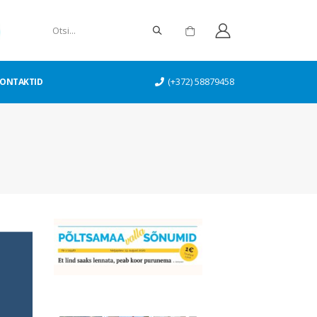
ONTAKTID
(+372) 58879458