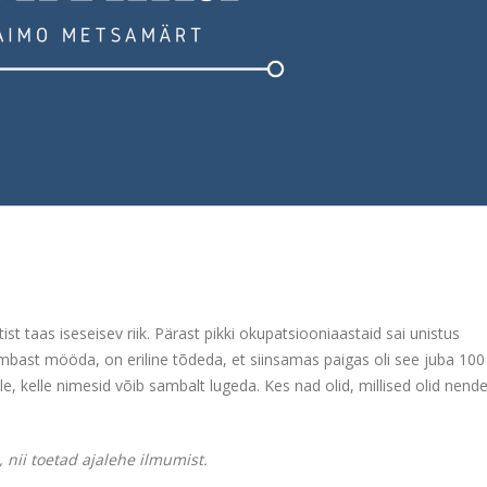
t taas iseseisev riik. Pärast pikki okupatsiooniaastaid sai unistus
ast mööda, on eriline tõdeda, et siinsamas paigas oli see juba 100
, kelle nimesid võib sambalt lugeda. Kes nad olid, millised olid nend
 nii toetad ajalehe ilmumist.