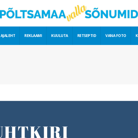
 AJALEHT
REKLAAMI
KUULUTA
RETSEPTID
VANA FOTO
K