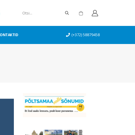
ONTAKTID
(+372) 58879458