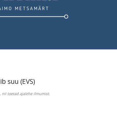
gib suu (EVS)
 nii toetad ajalehe ilmumist.