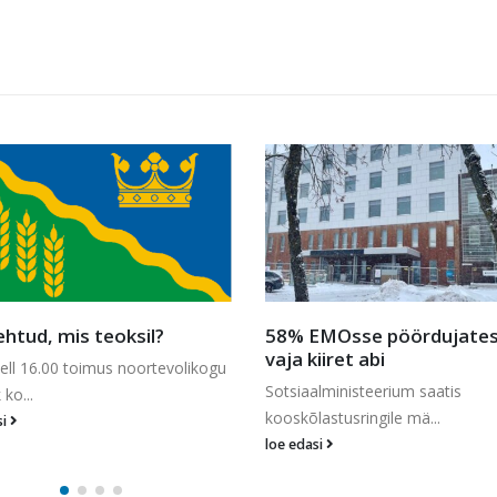
ehtud, mis teoksil?
58% EMOsse pöördujates
vaja kiiret abi
kell 16.00 toimus noortevolikogu
Sotsiaalministeerium saatis
 ko...
kooskõlastusringile mä...
si
loe edasi