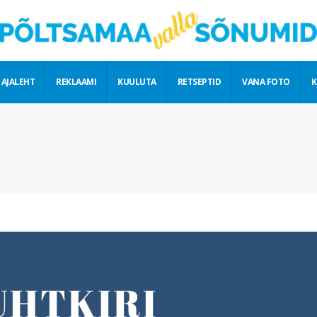
 AJALEHT
REKLAAMI
KUULUTA
RETSEPTID
VANA FOTO
K