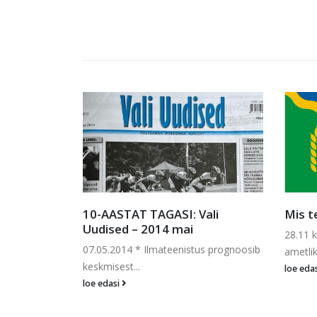
nud
10-AASTAT TAGASI: Vali
Mis t
Uudised – 2014 mai
satuur sai
28.11 
07.05.2014 * Ilmateenistus prognoosib
ametlik
keskmisest...
loe eda
loe edasi