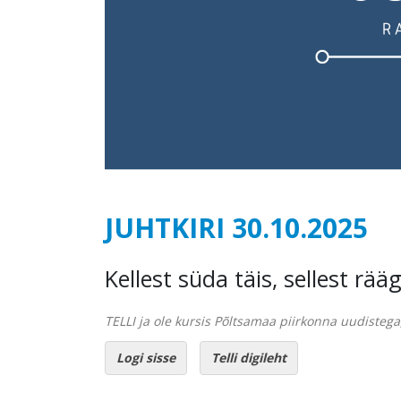
JUHTKIRI 30.10.2025
Kellest süda täis, sellest rää
TELLI ja ole kursis Põltsamaa piirkonna uudistega,
Logi sisse
Telli digileht