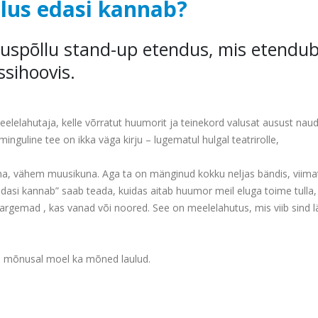
lus edasi kannab?
 Uuspõllu stand-up etendus, mis etendub
ssihoovis.
eelelahutaja, kelle
võrratut huumorit ja teinekord valusat ausust naud
ominguline tee on ikka väga kirju –
lugematul hulgal teatrirolle,
una, vähem muusikuna. Aga ta
on mänginud kokku neljas bändis, viima
dasi kannab” saab teada, kuidas aitab
huumor meil eluga toime tulla,
rgemad , kas vanad või noored. See on meelelahutus, mis viib
sind l
sel mõnusal moel ka
mõned laulud.