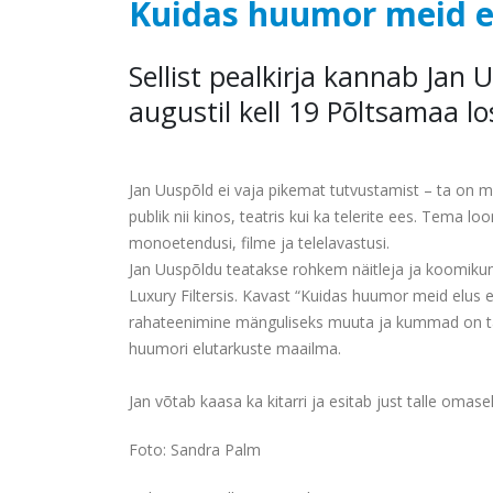
Kuidas huumor meid e
Sellist pealkirja kannab Jan
augustil
kell 19 Põltsamaa lo
Jan Uuspõld ei vaja pikemat tutvustamist – ta on m
publik nii kinos,
teatris kui ka telerite ees. Tema lo
monoetendusi, filme ja telelavastusi.
Jan Uuspõldu teatakse rohkem näitleja ja koomik
Luxury Filtersis.
Kavast “Kuidas huumor meid elus e
rahateenimine mänguliseks muuta ja
kummad on ta
huumori elutarkuste maailma.
Jan võtab kaasa ka kitarri ja esitab just talle oma
Foto: Sandra Palm