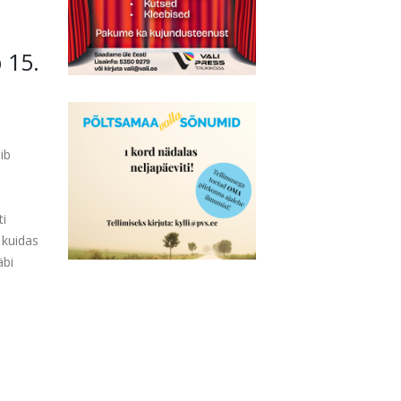
 15.
ib
ti
 kuidas
äbi