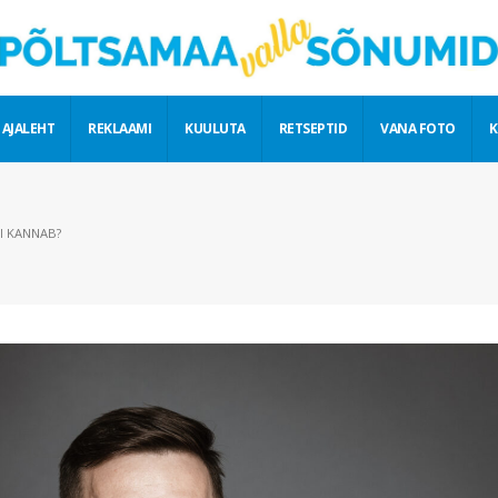
 AJALEHT
REKLAAMI
KUULUTA
RETSEPTID
VANA FOTO
K
I KANNAB?