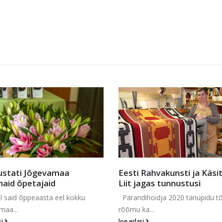
 Rahvakunsti ja Käsitöö
18. juuni kuulutused
jagas tunnustusi
Kuulutuste väljavõte meie paber
ihoidja 2020 tänupidu tõi
PDF formaadi...
a...
loe edasi
si