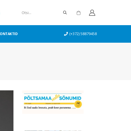
ONTAKTID
(+372) 58879458