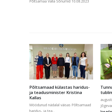
Põltsamaa Valla Sõnumid 10.08.2023
 haridus-
Tunnustati Jõgevamaa
Eesti
istina
tublimaid õpetajaid
Liit 
augustil said õppeaasta eel kokku
Pärand
 Põltsamaad
Jõgevamaa...
rõõmu k
loe edasi
loe eda