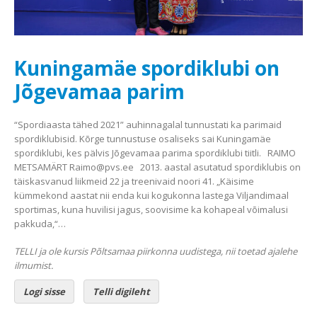
Kuningamäe spordiklubi on
Jõgevamaa parim
“Spordiaasta tähed 2021” auhinnagalal tunnustati ka parimaid
spordiklubisid. Kõrge tunnustuse osaliseks sai Kuningamäe
spordiklubi, kes pälvis Jõgevamaa parima spordiklubi tiitli. RAIMO
METSAMÄRT Raimo@pvs.ee 2013. aastal asutatud spordiklubis on
täiskasvanud liikmeid 22 ja treenivaid noori 41. „Käisime
kümmekond aastat nii enda kui kogukonna lastega Viljandimaal
sportimas, kuna huvilisi jagus, soovisime ka kohapeal võimalusi
pakkuda,“…
TELLI ja ole kursis Põltsamaa piirkonna uudistega, nii toetad ajalehe
ilmumist.
Logi sisse
Telli digileht