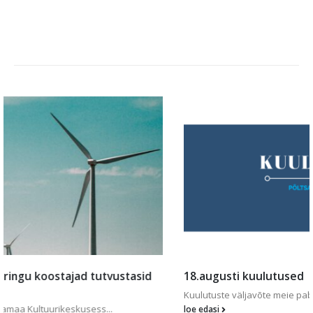
18.augusti kuulutused
Kuulutuste väljavõte meie paberlehest PDF formaadi...
loe edasi