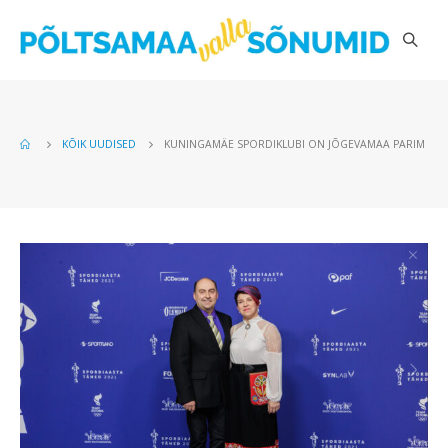
KÕIK UUDISED
KUNINGAMÄE SPORDIKLUBI ON JÕGEVAMAA PARIM