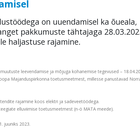
amisel
dustöödega on uuendamisel ka õueala,
 hanget pakkumuste tähtajaga 28.03.202
e haljastuse rajamine.
mamuutuste leevendamise ja mõjuga kohanemise tegevused – 18.04.2
Euroopa Majanduspiirkonna toetusmeetmest, millesse panustavad Norr
tendite rajamine koos elektri ja sadeveetöödega.
eegiate elluviimise toetusmeetmest (n-ö MATA meede).
. juuniks 2023.