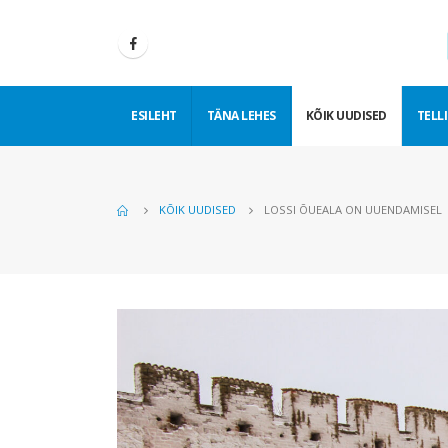
ESILEHT
TÄNA LEHES
KÕIK UUDISED
TELLI
KÕIK UUDISED
LOSSI ÕUEALA ON UUENDAMISEL