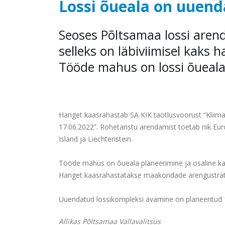
Lossi õueala on uuend
Seoses Põltsamaa lossi aren
selleks on läbiviimisel kaks
Tööde mahus on lossi õuealal
Hanget kaasrahastab SA KIK taotlusvoorust “Klii
17.06.2022”. Rohetaristu arendamist toetab riik 
Island ja Liechtenstein.
Tööde mahus on õueala planeerimine ja osaline ka
Hanget kaasrahastatakse maakondade arengustrat
Uuendatud lossikompleksi avamine on planeeritud 1
Allikas Põltsamaa Vallavalitsus