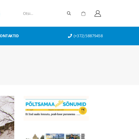
ONTAKTID
(+372) 58879458