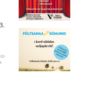
3.
022-
a,