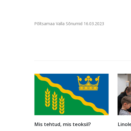
Põltsamaa Valla Sõnumid 16.03.2023
sil?
Linoleumist kartulini
Fotok
lemm