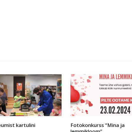
onkurss “Mina ja
Loodusmaalid raamatuk
ikloom”