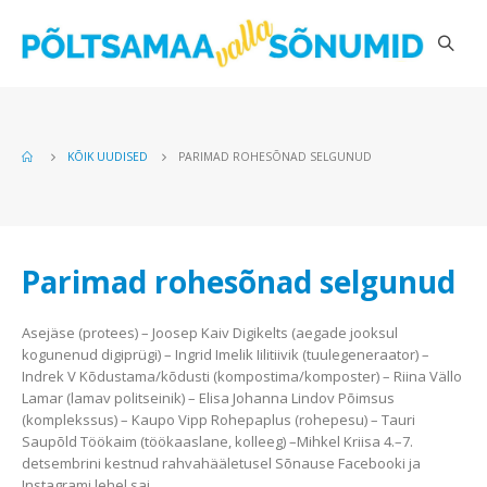
KÕIK UUDISED
PARIMAD ROHESÕNAD SELGUNUD
Parimad rohesõnad selgunud
Asejäse (protees) – Joosep Kaiv Digikelts (aegade jooksul
kogunenud digiprügi) – Ingrid Imelik Iilitiivik (tuulegeneraator) –
Indrek V Kõdustama/kõdusti (kompostima/komposter) – Riina Vällo
Lamar (lamav politseinik) – Elisa Johanna Lindov Põimsus
(komplekssus) – Kaupo Vipp Rohepaplus (rohepesu) – Tauri
Saupõld Töökaim (töökaaslane, kolleeg) –Mihkel Kriisa 4.–7.
detsembrini kestnud rahvahääletusel Sõnause Facebooki ja
Instagrami lehel sai…