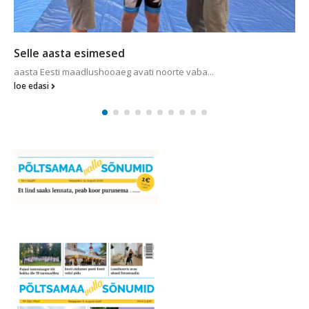
Külas käis Lümanda koo
vati noorte vaba...
Reedel esines lossihoovi laval
loe edasi