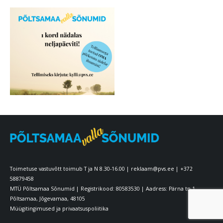
Toimetuse vastuvõtt toimub T ja N 8.30-16.00 |
reklaam@pvs.ee
|
+372
58879458
MTÜ Põltsamaa Sõnumid | Registrikood: 80583530 | Aadress: Pärna tn 1
Põltsamaa, Jõgevamaa, 48105
Müügitingimused ja privaatsuspoliitika