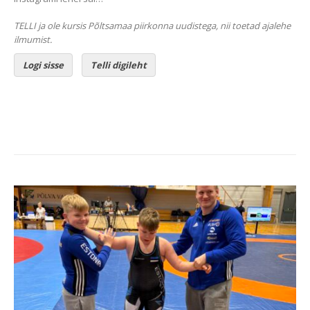
TELLI ja ole kursis Põltsamaa piirkonna uudistega, nii toetad ajalehe
ilmumist.
Logi sisse
Telli digileht