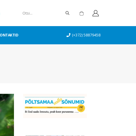
ONTAKTID
(+372) 58879458