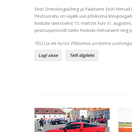
Eesti Ornitoloogiaühing ja Päästame Eesti Metsad 
Pesitsusrahu on vajalik uue põlvkonna linnupoegade
hoiduda raietöödest 15. märtsist kuni 31. augustini,
pesitsusperioodil tuleks hoiduda metsaraiest ning
TELLI ja ole kursis Põltsamaa piirkonna uudistega,
Logi sisse
Telli digileht