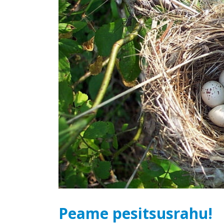
Peame pesitsusrahu!