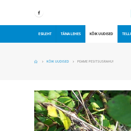
ESILEHT
TÄNA LEHES
KÕIK UUDISED
TELLI
KÕIK UUDISED
PEAME PESITSUSRAHU!