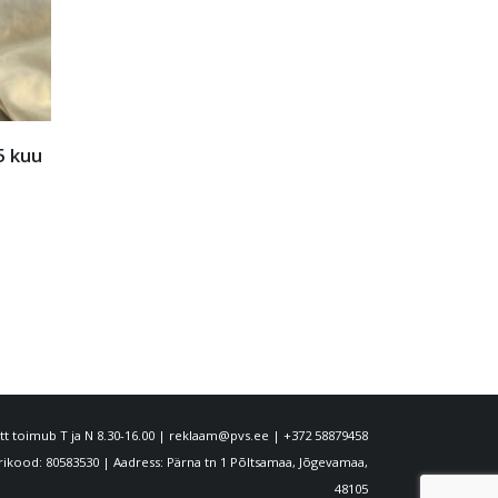
ude
Playback toimus kaheksandat
Kohvikute 
korda
maitsele
Maikuu viimasel laupäeval toimus
Seekordne ko
Põltsamaa Kultuur...
järjekorranumb
loe edasi
loe edasi
t toimub T ja N 8.30-16.00 |
reklaam@pvs.ee
|
+372 58879458
kood: 80583530 | Aadress: Pärna tn 1 Põltsamaa, Jõgevamaa,
48105