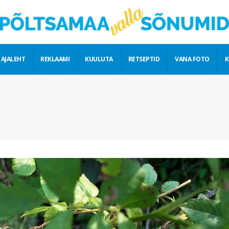
 AJALEHT
REKLAAMI
KUULUTA
RETSEPTID
VANA FOTO
K