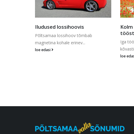
Kolm musketäri – lõbusad lood
tööst ja rahast
mbab
Palun
Iga tööusku eestlane teab, et kui
vanus
kõvasti vaeva nä...
loe edasi
Pisipoi
peatami
loe eda