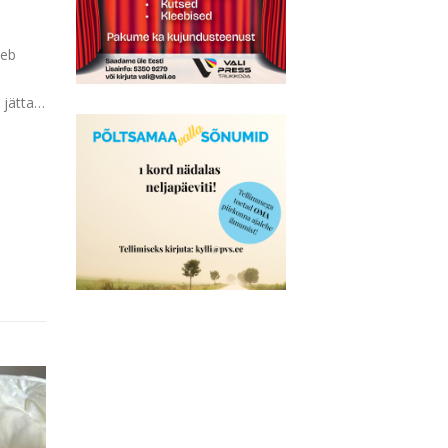
leb
 jätta…