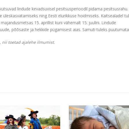
kutsuvad lindude kevadsuvisel pesitsusperioodil pidama pesitsusrahu.
 üleskasvatamiseks ning Eesti elurikkuse hoidmiseks. Kaitsealadel tu
 majandusmetsas 15. aprillist kuni vähemalt 15. juulini. Lindude
 puude, põõsaste ja hekkide pügamisest aias. Samuti tuleks puutumata
 nii toetad ajalehe ilmumist.