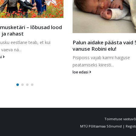
Esimesed vapid jõudsid u
koju
 aidake päästa vaid 5 kuu
Põltsamaa lossi väravahoonet
e Robini elu!
hakkavad peagi kaunis...
loe edasi
ss vajab karmi haiguse
seks kiiresti...
si
Toimetuse vastuvõt
MTÜ Põltsamaa Sõnumid | Registri