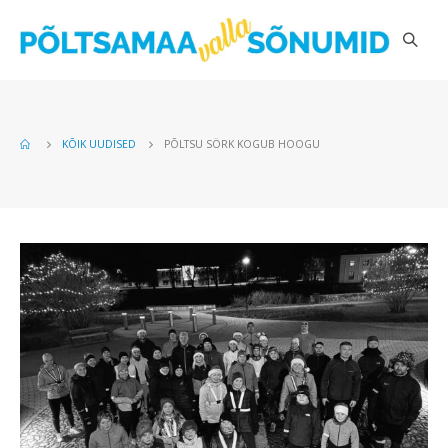
KÕIK UUDISED
PÕLTSU SÖRK KOGUB HOOGU