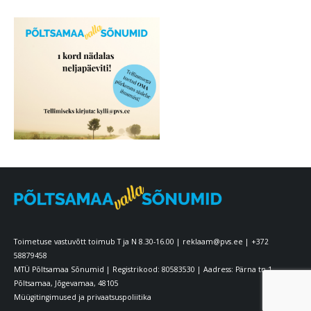
Toimetuse vastuvõtt toimub T ja N 8.30-16.00 |
reklaam@pvs.ee
|
+372
58879458
MTÜ Põltsamaa Sõnumid | Registrikood: 80583530 | Aadress: Pärna tn 1
Põltsamaa, Jõgevamaa, 48105
Müügitingimused ja privaatsuspoliitika