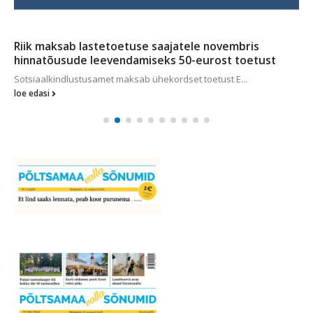
Lingvistile pakuvad huvi keerulised keeled
Indrek Park on eesti keeleteadlane, kes uurib Põhj...
loe edasi