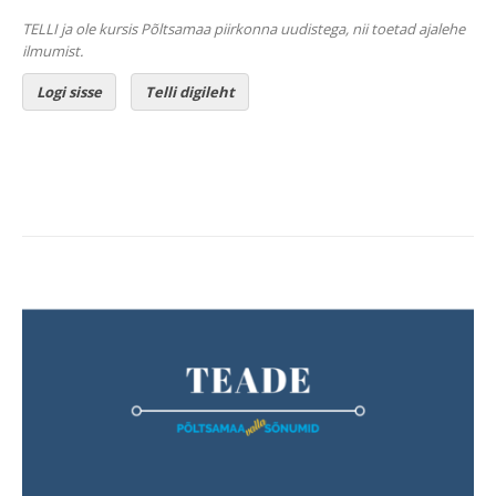
TELLI ja ole kursis Põltsamaa piirkonna uudistega, nii toetad ajalehe
ilmumist.
Logi sisse
Telli digileht