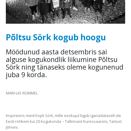
Põltsu Sörk kogub hoogu
Möödunud aasta detsembris sai
alguse kogukondlik liikumine Põltsu
Sörk ning tänaseks oleme kogunenud
juba 9 korda.
MARI-LIIS RÜMMEL
Inspireeris meid Kopli Sörk, mille eeskujul liigub iganädalaselt üle
Eesti rohkem kui 20 kogukonda − Tallinnast Kuressaareni, Tartust
Jõhvini.