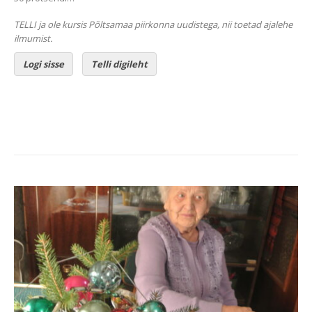
TELLI ja ole kursis Põltsamaa piirkonna uudistega, nii toetad ajalehe
ilmumist.
Logi sisse
Telli digileht