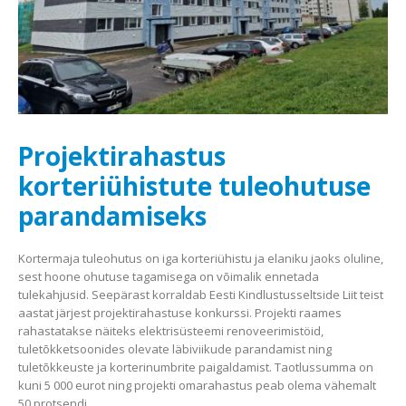
Projektirahastus
korteriühistute tuleohutuse
parandamiseks
Kortermaja tuleohutus on iga korteriühistu ja elaniku jaoks oluline,
sest hoone ohutuse tagamisega on võimalik ennetada
tulekahjusid. Seepärast korraldab Eesti Kindlustusseltside Liit teist
aastat järjest projektirahastuse konkurssi. Projekti raames
rahastatakse näiteks elektrisüsteemi renoveerimistöid,
tuletõkketsoonides olevate läbiviikude parandamist ning
tuletõkkeuste ja korterinumbrite paigaldamist. Taotlussumma on
kuni 5 000 eurot ning projekti omarahastus peab olema vähemalt
50 protsendi…