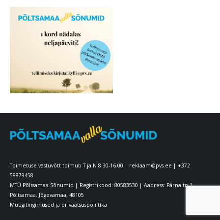
Toimetuse vastuvõtt toimub T ja N 8.30-16.00 |
reklaam@pvs.ee
|
+372
58879458
MTÜ Põltsamaa Sõnumid | Registrikood: 80583530 | Aadress: Pärna tn 1
Põltsamaa, Jõgevamaa, 48105
Müügitingimused ja privaatsuspoliitika