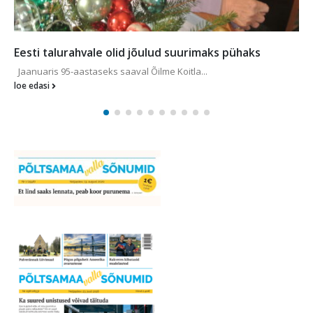
Heategevuslikul sünnipäevasõidul koguti
rekordsumma
Motoklubil 39MC on juba kolmandat aastat toredaks ...
loe edasi