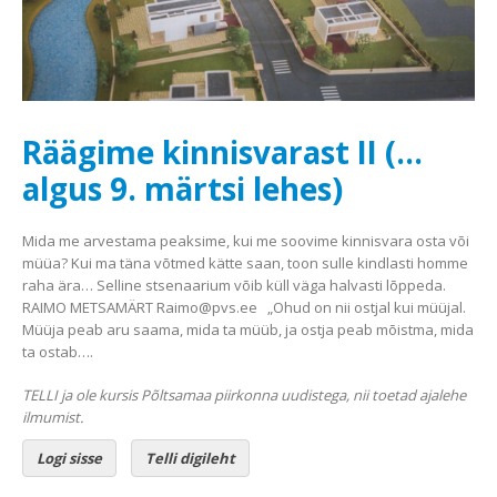
Räägime kinnisvarast II (…
algus 9. märtsi lehes)
Mida me arvestama peaksime, kui me soovime kinnisvara osta või
müüa? Kui ma täna võtmed kätte saan, toon sulle kindlasti homme
raha ära… Selline stsenaarium võib küll väga halvasti lõppeda.
RAIMO METSAMÄRT Raimo@pvs.ee „Ohud on nii ostjal kui müüjal.
Müüja peab aru saama, mida ta müüb, ja ostja peab mõistma, mida
ta ostab….
TELLI ja ole kursis Põltsamaa piirkonna uudistega, nii toetad ajalehe
ilmumist.
Logi sisse
Telli digileht