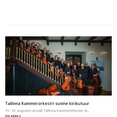
erorkestri suvine kirikutuur
Ave Mikk saavut
 annab Tallinna Kammerorkester di...
1.mail algas taas 
loe edasi