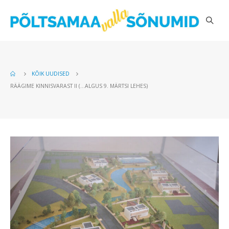
KÕIK UUDISED
RÄÄGIME KINNISVARAST II (…ALGUS 9. MÄRTSI LEHES)