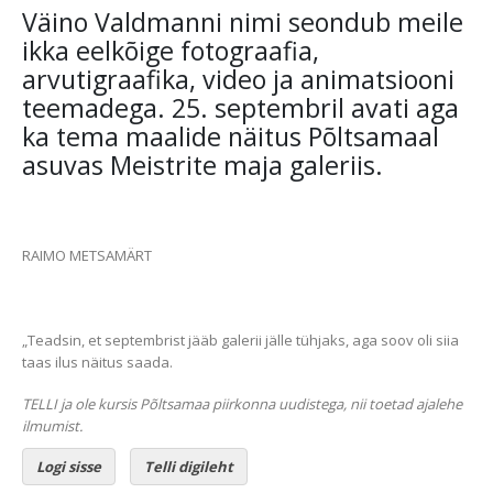
Väino Valdmanni nimi seondub meile
ikka eelkõige fotograafia,
arvutigraafika, video ja animatsiooni
teemadega. 25. septembril avati aga
ka tema maalide näitus Põltsamaal
asuvas Meistrite maja galeriis.
RAIMO METSAMÄRT
„Teadsin, et septembrist jääb galerii jälle tühjaks, aga soov oli siia
taas ilus näitus saada.
TELLI ja ole kursis Põltsamaa piirkonna uudistega, nii toetad ajalehe
ilmumist.
Logi sisse
Telli digileht