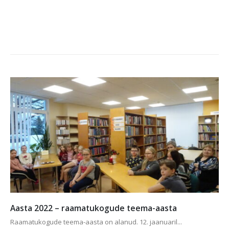
SPORT: Raske treeningul, kergem võistlustel
Selge on, et ilma trennis higi valamata spordis tu...