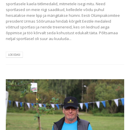
sportlasele kaela tiitlimedalid, mitmetele isegi mitu. Need
sportlased on meie riigi saadikud, kelledele võidu puhul
heisatakse meie lipp ja mängitakse hümni. Eesti Olümpiakomitee
president Urmas Sõõrumaa hindab kõrgelt Eestile medaleid
võitnud sportlasi ja nende treenereid, kes on leidnud aega
õppimise ja töö kõrvalt seda kohustust edukalt täita. Põltsamaa
neljal sportlasel oli suur au kuuluda...
LOE EDASI