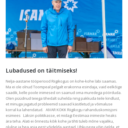
Lubadused on täitmiseks!
Nelja-aastane tööperiood Riigikogus on kohe-kohe läbi saamas.
Ma ei ole olnud Toompeal pelgalt erakonna esindaja, vaid eelkõige
saadik, kelle poole inimesed on saanud oma muredega pöörduda.
Olen püüdnud teiega tihedalt suhelda ning pakkuda teile kindlust,
et minuga jagatud probleemid saavad käsitletud ja võimaluse
korral ka lahendatud. AIVAR KOKK Riigikogu rahanduskomisjoni
esimees Läksin poliitikasse, et midagi Eestimaa inimeste heaks
ära teha. Alati ei õnnestu kõik kohe ja tihti tuleb mõne vajaliku,
olulise ja hea asja eest võidelda aastaid. Uhkusega võin öelda, et