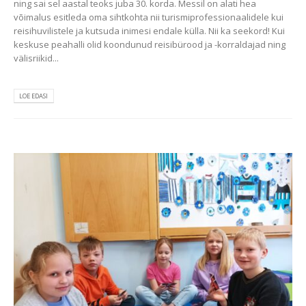
ning sai sel aastal teoks juba 30. korda. Messil on alati hea
võimalus esitleda oma sihtkohta nii turismiprofessionaalidele kui
reisihuvilistele ja kutsuda inimesi endale külla. Nii ka seekord! Kui
keskuse peahalli olid koondunud reisibürood ja -korraldajad ning
välisriikid...
LOE EDASI