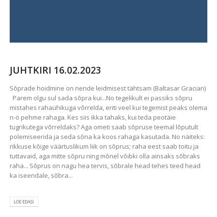
JUHTKIRI 16.02.2023
Sõprade hoidmine on nende leidmisest tähtsam (Baltasar Gracian)
Parem olgu sul sada sõpra kui...No tegelikult ei passiks sõpru
mistahes rahaühikuga võrrelda, eriti veel kui tegemist peaks olema
n-ö pehme rahaga. Kes siis ikka tahaks, kui teda peotäie
tugrikutega võrreldaks? Aga ometi saab sõpruse teemal lõputult
polemiseerida ja seda sõna ka koos rahaga kasutada. No näiteks:
rikkuse kõige väärtuslikum liik on sõprus; raha eest saab toitu ja
tuttavaid, aga mitte sõpru ning mõnel võibki olla ainsaks sõbraks
raha... Sõprus on nagu hea tervis, sõbrale head tehes teed head
ka iseendale, sõbra...
LOE EDASI