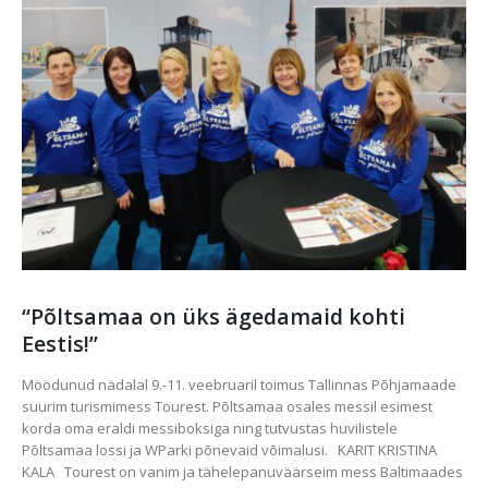
“Põltsamaa on üks ägedamaid kohti
Eestis!”
Möödunud nädalal 9.-11. veebruaril toimus Tallinnas Põhjamaade
suurim turismimess Tourest. Põltsamaa osales messil esimest
korda oma eraldi messiboksiga ning tutvustas huvilistele
Põltsamaa lossi ja WParki põnevaid võimalusi. KARIT KRISTINA
KALA Tourest on vanim ja tähelepanuväärseim mess Baltimaades