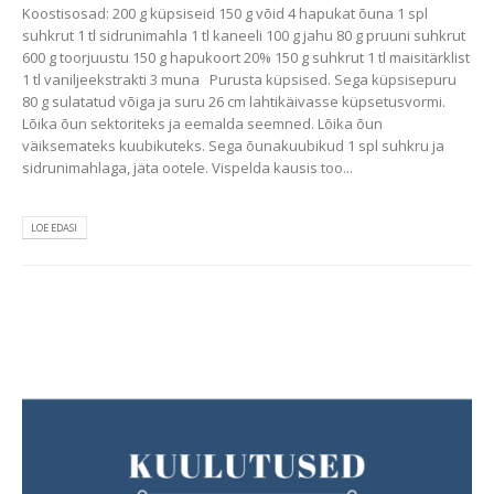
Koostisosad: 200 g küpsiseid 150 g võid 4 hapukat õuna 1 spl
suhkrut 1 tl sidrunimahla 1 tl kaneeli 100 g jahu 80 g pruuni suhkrut
600 g toorjuustu 150 g hapukoort 20% 150 g suhkrut 1 tl maisitärklist
1 tl vaniljeekstrakti 3 muna Purusta küpsised. Sega küpsisepuru
80 g sulatatud võiga ja suru 26 cm lahtikäivasse küpsetusvormi.
Lõika õun sektoriteks ja eemalda seemned. Lõika õun
väiksemateks kuubikuteks. Sega õunakuubikud 1 spl suhkru ja
sidrunimahlaga, jäta ootele. Vispelda kausis too...
LOE EDASI