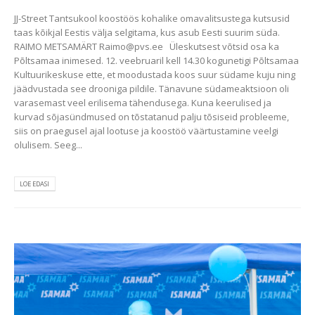
JJ-Street Tantsukool koostöös kohalike omavalitsustega kutsusid
taas kõikjal Eestis välja selgitama, kus asub Eesti suurim süda.
RAIMO METSAMÄRT Raimo@pvs.ee Üleskutsest võtsid osa ka
Põltsamaa inimesed. 12. veebruaril kell 14.30 kogunetigi Põltsamaa
Kultuurikeskuse ette, et moodustada koos suur südame kuju ning
jäädvustada see drooniga pildile. Tänavune südameaktsioon oli
varasemast veel erilisema tähendusega. Kuna keerulised ja
kurvad sõjasündmused on tõstatanud palju tõsiseid probleeme,
siis on praegusel ajal lootuse ja koostöö väärtustamine veelgi
olulisem. Seeg...
LOE EDASI