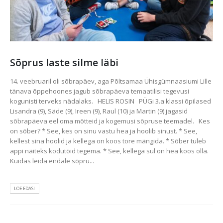
Sõprus laste silme läbi
14. veebruaril oli sõbrapäev, aga Põltsamaa Ühisgümnaasiumi Lille
tänava õppehoones jagub sõbrapäeva temaatilisi tegevusi
kogunisti terveks nädalaks. HELIS ROSIN PÜGi 3.a klassi õpilased
Lisandra (9), Säde (9), Ireen (9), Raul (10) ja Martin (9) jagasid
sõbrapäeva eel oma mõtteid ja kogemusi sõpruse teemadel. Kes
on sõber? * See, kes on sinu vastu hea ja hoolib sinust. * See,
kellest sina hoolid ja kellega on koos tore mängida. * Sõber tuleb
appi näiteks kodutöid tegema. * See, kellega sul on hea koos olla.
Kuidas leida endale sõpru...
LOE EDASI