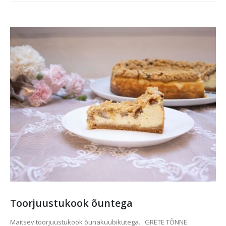
Toorjuustukook õuntega
Maitsev toorjuustukook õunakuubikutega. GRETE TÕNNE