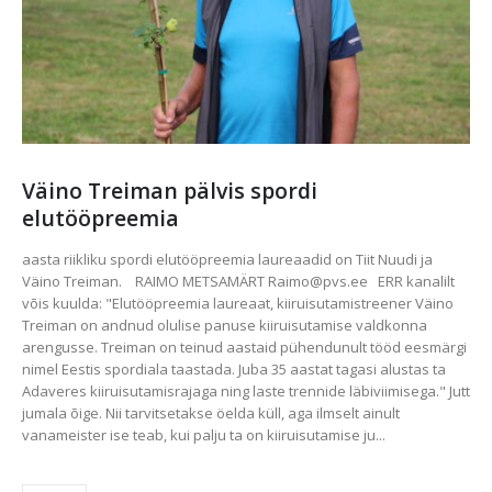
Väino Treiman pälvis spordi
elutööpreemia
aasta riikliku spordi elutööpreemia laureaadid on Tiit Nuudi ja
Väino Treiman. RAIMO METSAMÄRT Raimo@pvs.ee ERR kanalilt
võis kuulda: "Elutööpreemia laureaat, kiiruisutamistreener Väino
Treiman on andnud olulise panuse kiiruisutamise valdkonna
arengusse. Treiman on teinud aastaid pühendunult tööd eesmärgi
nimel Eestis spordiala taastada. Juba 35 aastat tagasi alustas ta
Adaveres kiiruisutamisrajaga ning laste trennide läbiviimisega." Jutt
jumala õige. Nii tarvitsetakse öelda küll, aga ilmselt ainult
vanameister ise teab, kui palju ta on kiiruisutamise ju...