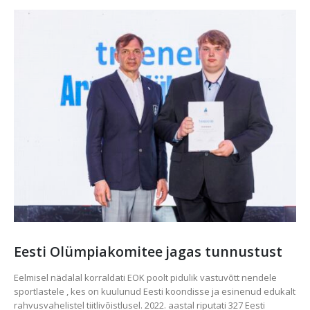
Eesti Olümpiakomitee jagas tunnustust
Eelmisel nädalal korraldati EOK poolt pidulik vastuvõtt nendele
sportlastele , kes on kuulunud Eesti koondisse ja esinenud edukalt
rahvusvahelistel tiitlivõistlusel. 2022. aastal riputati 327 Eesti