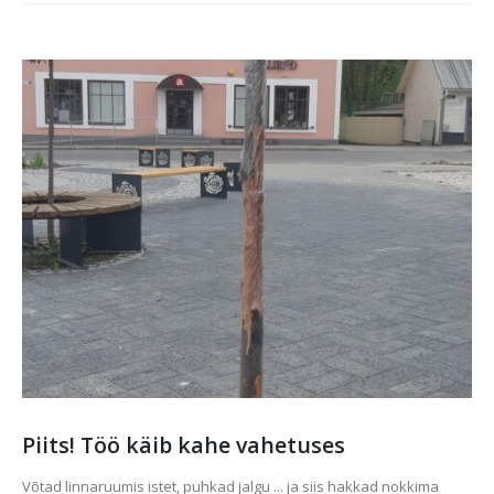
Piits! Töö käib kahe vahetuses
Võtad linnaruumis istet, puhkad jalgu ... ja siis hakkad nokkima