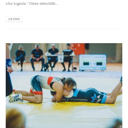
võis lugeda: ''Olete ettevõtlik...
LOE EDASI