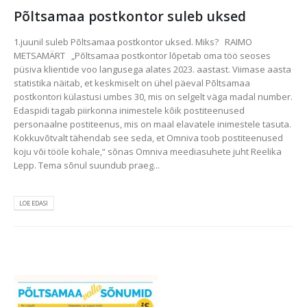
Põltsamaa postkontor suleb uksed
1.juunil suleb Põltsamaa postkontor uksed. Miks? RAIMO
METSAMÄRT „Põltsamaa postkontor lõpetab oma töö seoses
püsiva klientide voo langusega alates 2023. aastast. Viimase aasta
statistika näitab, et keskmiselt on ühel päeval Põltsamaa
postkontori külastusi umbes 30, mis on selgelt väga madal number.
Edaspidi tagab piirkonna inimestele kõik postiteenused
personaalne postiteenus, mis on maal elavatele inimestele tasuta.
Kokkuvõtvalt tähendab see seda, et Omniva toob postiteenused
koju või tööle kohale,“ sõnas Omniva meediasuhete juht Reelika
Lepp. Tema sõnul suundub praeg...
LOE EDASI