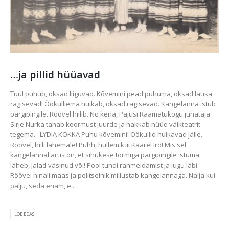
…ja pillid hüüavad
Tuul puhub, oksad liiguvad. Kõvemini pead puhuma, oksad lausa
ragisevad! Öökulliema huikab, oksad ragisevad. Kangelanna istub
pargipingile. Röövel hiilib. No kena, Pajusi Raamatukogu juhataja
Sirje Nurka tahab koormust juurde ja hakkab nüüd välkteatrit
tegema. LYDIA KOKKA Puhu kõvemini! Öökullid huikavad jälle.
Röövel, hiili lähemale! Puhh, hullem kui Kaarel Ird! Mis sel
kangelannal arus on, et sihukese tormiga pargipingile istuma
läheb, jalad väsinud või! Pool tundi rahmeldamist ja lugu läbi.
Röövel ninali maas ja politseinik miilustab kangelannaga. Nalja kui
palju, seda enam, e...
LOE EDASI