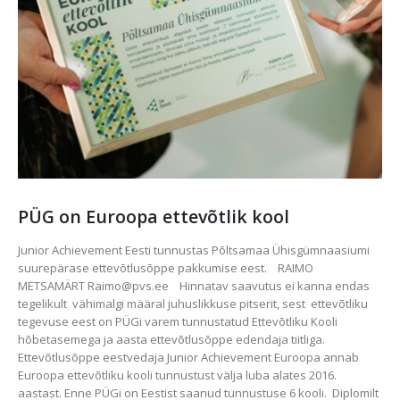
PÜG on Euroopa ettevõtlik kool
Junior Achievement Eesti tunnustas Põltsamaa Ühisgümnaasiumi
suurepärase ettevõtlusõppe pakkumise eest. RAIMO
METSAMÄRT Raimo@pvs.ee Hinnatav saavutus ei kanna endas
tegelikult vähimalgi määral juhuslikkuse pitserit, sest ettevõtliku
tegevuse eest on PÜGi varem tunnustatud Ettevõtliku Kooli
hõbetasemega ja aasta ettevõtlusõppe edendaja tiitliga.
Ettevõtlusõppe eestvedaja Junior Achievement Euroopa annab
Euroopa ettevõtliku kooli tunnustust välja luba alates 2016.
aastast. Enne PÜGi on Eestist saanud tunnustuse 6 kooli. Diplomilt