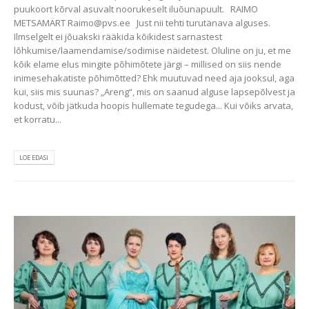
puukoort kõrval asuvalt noorukeselt iluõunapuult. RAIMO
METSAMÄRT Raimo@pvs.ee Just nii tehti turutänava alguses.
Ilmselgelt ei jõuakski rääkida kõikidest sarnastest
lõhkumise/laamendamise/sodimise näidetest. Oluline on ju, et me
kõik elame elus mingite põhimõtete järgi – millised on siis nende
inimesehakatiste põhimõtted? Ehk muutuvad need aja jooksul, aga
kui, siis mis suunas? „Areng“, mis on saanud alguse lapsepõlvest ja
kodust, võib jätkuda hoopis hullemate tegudega... Kui võiks arvata,
et korratu...
LOE EDASI