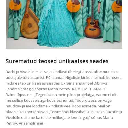
Surematud teosed unikaalses seades
Bachi ja Vivaldi nimi ei vaja kindlasti ühelegi klassikalise muusika
austajale tutvustamist. Põltsamaa Niguliste kirikus toimub kontsert,
mida esitab unikaalses seades Ukraina ansambel Dibrova.
Lähemalt räägib sopran Maria Petrov. RAIMO METSAMÄRT
Raimo@pvs.ee „Tegemist on meie pilootprojektiga, varem ei ole
me sellise koosseisuga koos esinenud. Tööprotsess on väga
nauditav ja me loodame kindlasti veel koos esineda. Meil on
plaanis ka kontserdisari „Teistmoodi klassika“, kus lisaks Bachile ja
Vivaldile esitame ka teiste heliloojate loomingut,“ sõnas Maria
Petrov. Ansambli nimi ...