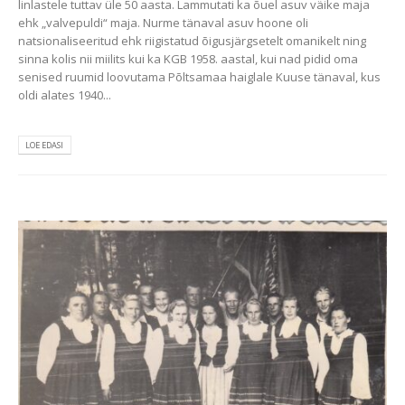
linlastele tuttav üle 50 aasta. Lammutati ka õuel asuv väike maja
ehk „valvepuldi“ maja. Nurme tänaval asuv hoone oli
natsionaliseeritud ehk riigistatud õigusjärgsetelt omanikelt ning
sinna kolis nii miilits kui ka KGB 1958. aastal, kui nad pidid oma
senised ruumid loovutama Põltsamaa haiglale Kuuse tänaval, kus
oldi alates 1940...
LOE EDASI