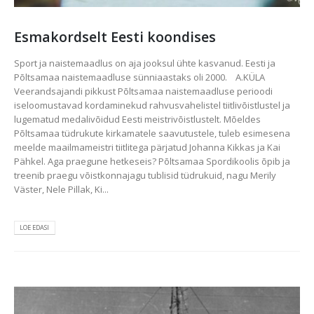
Esmakordselt Eesti koondises
Sport ja naistemaadlus on aja jooksul ühte kasvanud. Eesti ja
Põltsamaa naistemaadluse sünniaastaks oli 2000. A.KÜLA
Veerandsajandi pikkust Põltsamaa naistemaadluse perioodi
iseloomustavad kordaminekud rahvusvahelistel tiitlivõistlustel ja
lugematud medalivõidud Eesti meistrivõistlustelt. Mõeldes
Põltsamaa tüdrukute kirkamatele saavutustele, tuleb esimesena
meelde maailmameistri tiitlitega pärjatud Johanna Kikkas ja Kai
Pähkel. Aga praegune hetkeseis? Põltsamaa Spordikoolis õpib ja
treenib praegu võistkonnajagu tublisid tüdrukuid, nagu Merily
Väster, Nele Pillak, Ki...
LOE EDASI