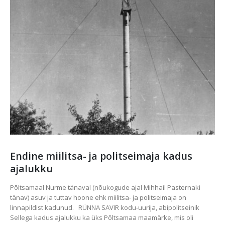
Endine miilitsa- ja politseimaja kadus
ajalukku
Põltsamaal Nurme tänaval (nõukogude ajal Mihhail Pasternaki
tänav) asuv ja tuttav hoone ehk miilitsa- ja politseimaja on
linnapildist kadunud. RÜNNA SAVIR kodu-uurija, abipolitseinik
Sellega kadus ajalukku ka üks Põltsamaa maamärke, mis oli