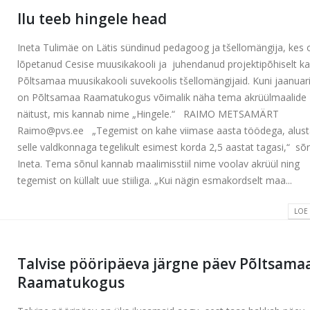
Ilu teeb hingele head
Ineta Tulimäe on Lätis sündinud pedagoog ja tšellomängija, kes 
lõpetanud Cesise muusikakooli ja juhendanud projektipõhiselt k
Põltsamaa muusikakooli suvekoolis tšellomängijaid. Kuni jaanuari
on Põltsamaa Raamatukogus võimalik näha tema akrüülmaalide
näitust, mis kannab nime „Hingele.“ RAIMO METSAMÄRT
Raimo@pvs.ee „Tegemist on kahe viimase aasta töödega, alust
selle valdkonnaga tegelikult esimest korda 2,5 aastat tagasi,“ sõ
Ineta. Tema sõnul kannab maalimisstiil nime voolav akrüül ning
tegemist on küllalt uue stiiliga. „Kui nägin esmakordselt maa...
LOE
Talvise pööripäeva järgne päev Põltsama
Raamatukogus