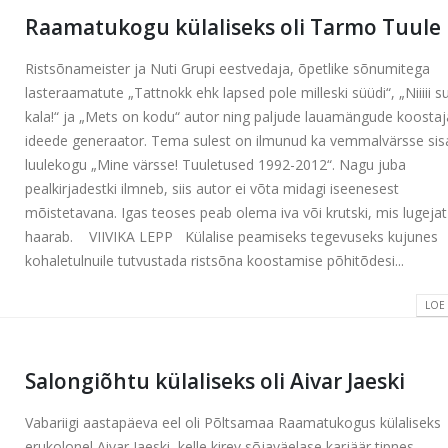
Raamatukogu külaliseks oli Tarmo Tuule
Ristsõnameister ja Nuti Grupi eestvedaja, õpetlike sõnumitega
lasteraamatute „Tattnokk ehk lapsed pole milleski süüdi“, „Niiiii s
kala!“ ja „Mets on kodu“ autor ning paljude lauamängude koostaj
ideede generaator. Tema sulest on ilmunud ka vemmalvärsse sis
luulekogu „Mine värsse! Tuuletused 1992-2012“. Nagu juba
pealkirjadestki ilmneb, siis autor ei võta midagi iseenesest
mõistetavana. Igas teoses peab olema iva või krutski, mis lugeja
haarab. VIIVIKA LEPP Külalise peamiseks tegevuseks kujunes
kohaletulnuile tutvustada ristsõna koostamise põhitõdesi...
LOE
Salongiõhtu külaliseks oli Aivar Jaeski
Vabariigi aastapäeva eel oli Põltsamaa Raamatukogus külaliseks
erukolonel Aivar Jaeski, kelle kirev sõjaväelase karjäär tipnes