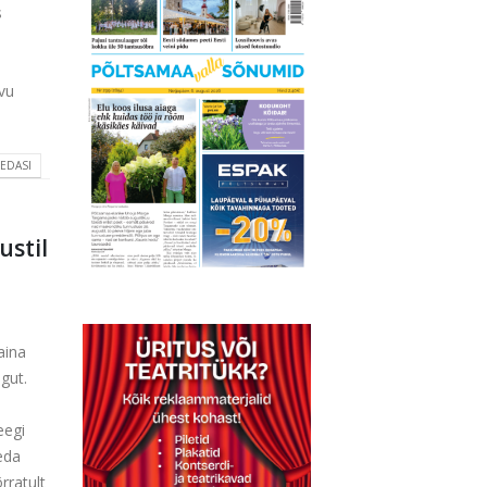
s
rvu
 EDASI
stil
aina
ingut.
eegi
eda
rratult