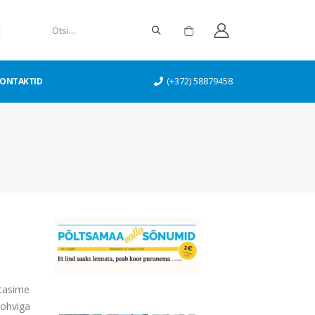
ONTAKTID
(+372) 58879458
.
tasime
kohviga