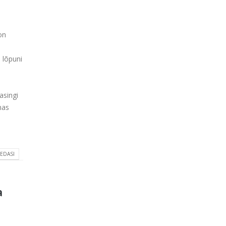
on
a
 lõpuni
asingi
nas
 EDASI
a