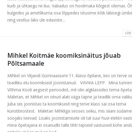
kurb ja ühtaegu nii ilus. Vabadus on hoolimata kõigest olemas. Õ
kulgedes ja ametlikuma osa lõppedes istusime kõik läbisegi ümbe
ning vestlus läks üle edasiste...
LOE
Mihkel Koitmäe koomiksinäitus jõuab
Põltsamaale
Mihkel on Viljandi Gümnaasiumi 11. klassi õpilane, kes on terve 
teadliku elu koomikseid joonistanud. VIIVIKA LEPP Mina tunnen
Võhma Kooli aegsest perioodist, mil olin algklassides tema õpeta
Mäletan, et Mihkel on olnud alati väga täpne ja teadlik oma valiku
Juba siis joonistas ta koomikseid ning terve klass sai osa tema
kunstiteostest. Mäletan Mihkliga seoses seiku, mis siiani südam
soojaks teevad. Lisaks joonistamisele oli tal suur huvi elektri vast
mina õpetajana ei osanudki talle tihti täpseid vastuseid kohe and