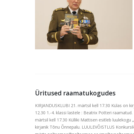
Üritused raamatukogudes
KIRJANDUSKLUBI 21. märtsil kell 17.30 Külas on kirja
12.30 1.-4. klassi lastele : Beatrix Potteri ra
märtsil kell 17.30 Külliki Mattisen esitleb luulekog
kirjanik Tõnu Õnnepalu. LUULEVÕISTLUS Konkursile 