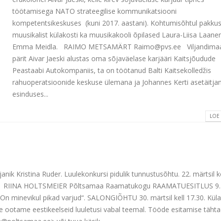
töötamisega NATO strateegilise kommunikatsiooni
kompetentsikeskuses (kuni 2017. aastani). Kohtumisõhtul pakkus
muusikalist külakosti ka muusikakooli õpilased Laura-Liisa Laan
Emma Meidla. RAIMO METSAMÄRT Raimo@pvs.ee Viljandimaa
pärit Aivar Jaeski alustas oma sõjaväelase karjääri Kaitsjõudude
Peastaabi Autokompaniis, ta on töötanud Balti Kaitsekolledžis
rahuoperatsioonide keskuse ülemana ja Johannes Kerti asetäitjan
esinduses...
LOE
nik Kristina Ruder. Luulekonkursi pidulik tunnustusõhtu. 22. märtsil ke
amatud. RIINA HOLTSMEIER Põltsamaa Raamatukogu RAAMATUESITLUS 9.
u „On minevikul pikad varjud“. SALONGIÕHTU 30. märtsil kell 17.30. Kül
ootame eestikeelseid luuletusi vabal teemal. Tööde esitamise tähta