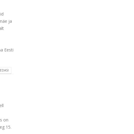
id
emäe ja
lt
a Eesti
 EDASI
ll
as on
eg 15.