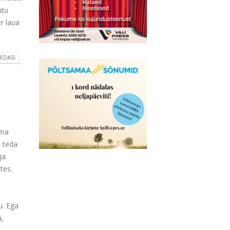
htu
r laua
 EDASI
oma
 teda
ja.
tes.
e
u. Ega
a,