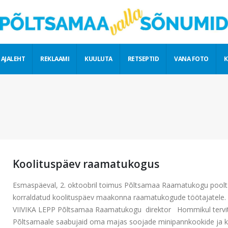
 AJALEHT
REKLAAMI
KUULUTA
RETSEPTID
VANA FOTO
K
Koolituspäev raamatukogus
Esmaspäeval, 2. oktoobril toimus Põltsamaa Raamatukogu poolt
korraldatud koolituspäev maakonna raamatukogude töötajatele
VIIVIKA LEPP Põltsamaa Raamatukogu direktor Hommikul tervi
Põltsamaale saabujaid oma majas soojade minipannkookide ja 