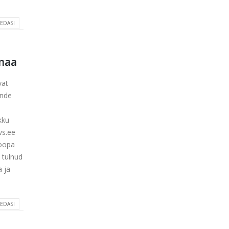
 EDASI
maa
vat
ende
s
kku
pvs.ee
roopa
 tulnud
a ja
 EDASI