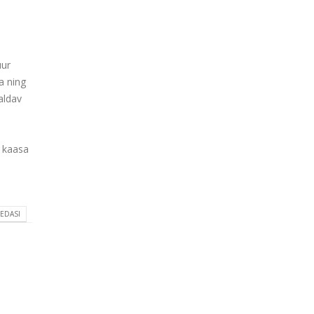
uur
a ning
aldav
t kaasa
 EDASI