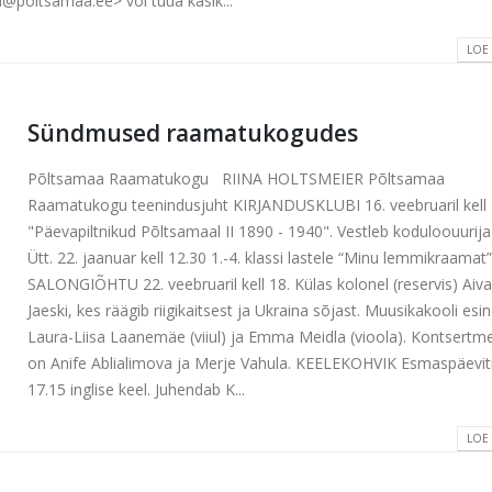
poltsamaa.ee> või tuua käsik...
LOE
Sündmused raamatukogudes
Põltsamaa Raamatukogu RIINA HOLTSMEIER Põltsamaa
Raamatukogu teenindusjuht KIRJANDUSKLUBI 16. veebruaril kell
"Päevapiltnikud Põltsamaal II 1890 - 1940". Vestleb koduloouurij
Ütt. 22. jaanuar kell 12.30 1.-4. klassi lastele “Minu lemmikraamat
SALONGIÕHTU 22. veebruaril kell 18. Külas kolonel (reservis) Aiva
Jaeski, kes räägib riigikaitsest ja Ukraina sõjast. Muusikakooli esin
Laura-Liisa Laanemäe (viiul) ja Emma Meidla (vioola). Kontsertme
on Anife Ablialimova ja Merje Vahula. KEELEKOHVIK Esmaspäeviti
17.15 inglise keel. Juhendab K...
LOE