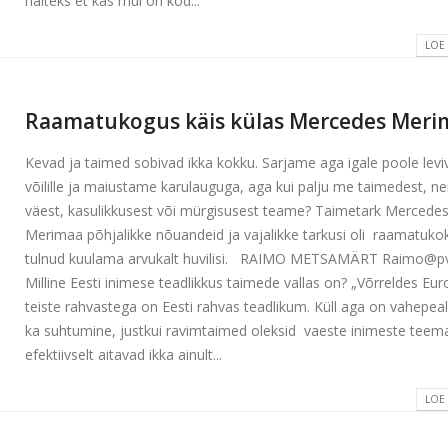
näiteks et kas mul on kod...
LOE
Raamatukogus käis külas Mercedes Meri
Kevad ja taimed sobivad ikka kokku. Sarjame aga igale poole levi
võilille ja maiustame karulauguga, aga kui palju me taimedest, n
väest, kasulikkusest või mürgisusest teame? Taimetark Mercede
Merimaa põhjalikke nõuandeid ja vajalikke tarkusi oli raamatuko
tulnud kuulama arvukalt huvilisi. RAIMO METSAMÄRT Raimo@
Milline Eesti inimese teadlikkus taimede vallas on? „Võrreldes Eu
teiste rahvastega on Eesti rahvas teadlikum. Küll aga on vahepeal
ka suhtumine, justkui ravimtaimed oleksid vaeste inimeste teem
efektiivselt aitavad ikka ainult...
LOE