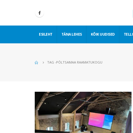
ESILEHT
TÄNA LEHES
KÕIK UUDISED
TELLI
TAG -
PÕLTSAMAA RAAMATUKOGU