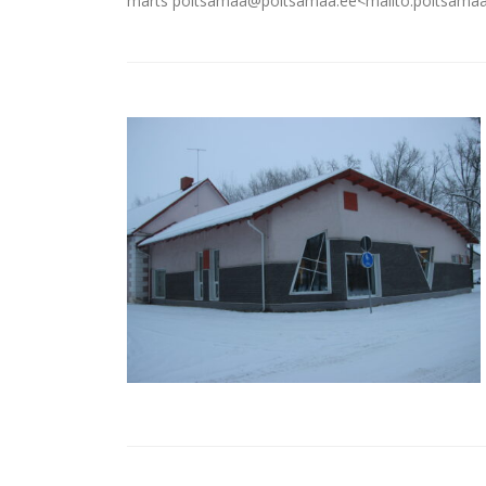
märts poltsamaa@poltsamaa.ee<mailto:poltsamaa@