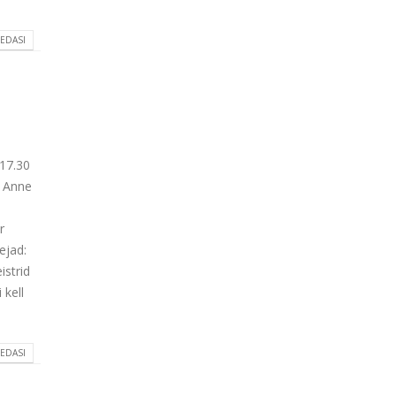
 EDASI
 17.30
a Anne
”
r
ejad:
istrid
 kell
 EDASI